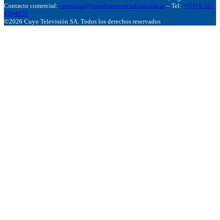
Contacto comercial:
comercial@canalnuevemendoza.com.ar
– Tel:
+(54) 9 261
4204020
©2026 Cuyo Televisión SA. Todos los derechos reservados