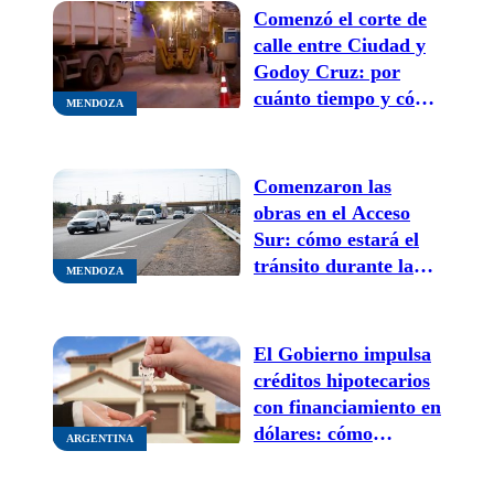
Comenzó el corte de
calle entre Ciudad y
Godoy Cruz: por
cuánto tiempo y cómo
MENDOZA
serán los desvíos
Comenzaron las
obras en el Acceso
Sur: cómo estará el
tránsito durante la
MENDOZA
primera etapa
El Gobierno impulsa
créditos hipotecarios
con financiamiento en
dólares: cómo
ARGENTINA
funcionará el nuevo
esquema y quiénes