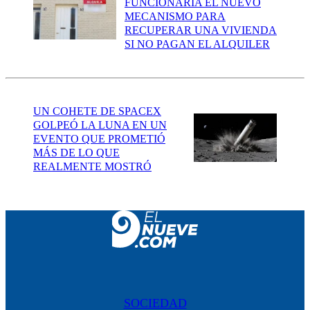
FUNCIONARÍA EL NUEVO
MECANISMO PARA
RECUPERAR UNA VIVIENDA
SI NO PAGAN EL ALQUILER
UN COHETE DE SPACEX
GOLPEÓ LA LUNA EN UN
EVENTO QUE PROMETIÓ
MÁS DE LO QUE
REALMENTE MOSTRÓ
SOCIEDAD