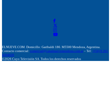
ELNUEVE.COM. Domicillo: Garibaldi 186. M5500 Mendoza, Argentina.
Contacto comercial:
comercial@canalnuevemendoza.com.ar
– Tel:
+(54) 9 261
4204020
©2026 Cuyo Televisión SA. Todos los derechos reservados