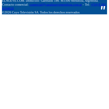
ELNUEVE.COM. Domicillo: Garibaldi 186. M5500 Mendoza, Argentina.
Contacto comercial:
comercial@canalnuevemendoza.com.ar
– Tel:
+(54) 9 261
4204020
©2026 Cuyo Televisión SA. Todos los derechos reservados