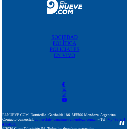
SOCIEDAD
POLÍTICA
POLICIALES
EN VIVO
ELNUEVE.COM. Domicillo: Garibaldi 186. M5500 Mendoza, Argentina.
Contacto comercial:
comercial@canalnuevemendoza.com.ar
– Tel:
+(54) 9 261
4204020
©2026 Cuyo Televisión SA. Todos los derechos reservados