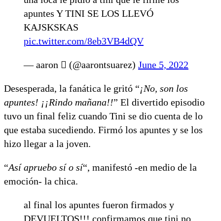
apuntes Y TINI SE LOS LLEVÓ
KAJSKSKAS
pic.twitter.com/8eb3VB4dQV
— aaron  (@aarontsuarez)
June 5, 2022
Desesperada, la fanática le gritó “
¡No, son los
apuntes! ¡¡Rindo mañana!!
” El divertido episodio
tuvo un final feliz cuando Tini se dio cuenta de lo
que estaba sucediendo. Firmó los apuntes y se los
hizo llegar a la joven.
“
Así apruebo sí o sí
“, manifestó -en medio de la
emoción- la chica.
al final los apuntes fueron firmados y
DEVUELTOS!!! confirmamos que tini no