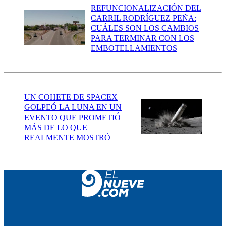
REFUNCIONALIZACIÓN DEL
CARRIL RODRÍGUEZ PEÑA:
CUÁLES SON LOS CAMBIOS
PARA TERMINAR CON LOS
EMBOTELLAMIENTOS
UN COHETE DE SPACEX
GOLPEÓ LA LUNA EN UN
EVENTO QUE PROMETIÓ
MÁS DE LO QUE
REALMENTE MOSTRÓ