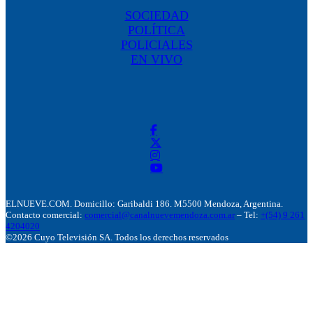
SOCIEDAD
POLÍTICA
POLICIALES
EN VIVO
ELNUEVE.COM. Domicillo: Garibaldi 186. M5500 Mendoza, Argentina.
Contacto comercial:
comercial@canalnuevemendoza.com.ar
– Tel:
+(54) 9 261
4204020
©2026 Cuyo Televisión SA. Todos los derechos reservados