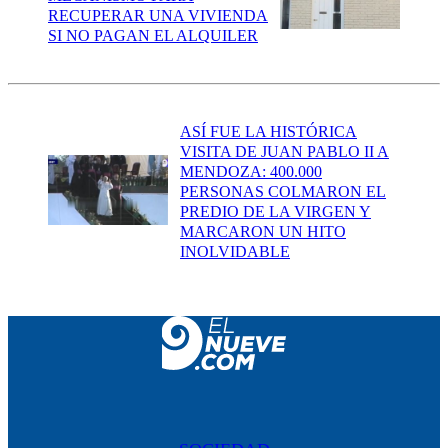
RECUPERAR UNA VIVIENDA
SI NO PAGAN EL ALQUILER
ASÍ FUE LA HISTÓRICA
VISITA DE JUAN PABLO II A
MENDOZA: 400.000
PERSONAS COLMARON EL
PREDIO DE LA VIRGEN Y
MARCARON UN HITO
INOLVIDABLE