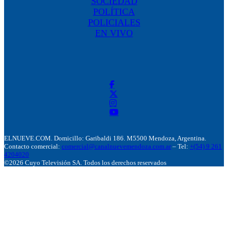
SOCIEDAD
POLÍTICA
POLICIALES
EN VIVO
ELNUEVE.COM. Domicillo: Garibaldi 186. M5500 Mendoza, Argentina.
Contacto comercial:
comercial@canalnuevemendoza.com.ar
– Tel:
+(54) 9 261
4204020
©2026 Cuyo Televisión SA. Todos los derechos reservados