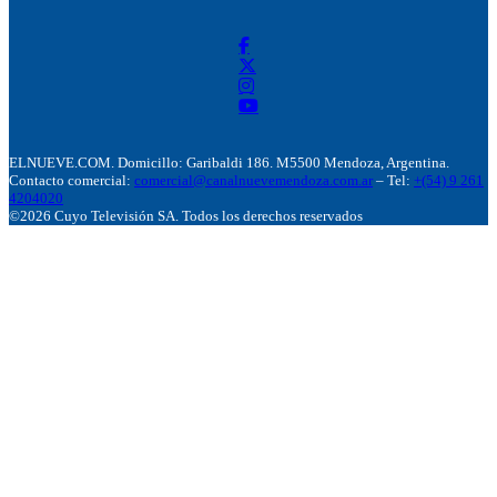
ELNUEVE.COM. Domicillo: Garibaldi 186. M5500 Mendoza, Argentina.
Contacto comercial:
comercial@canalnuevemendoza.com.ar
– Tel:
+(54) 9 261
4204020
©2026 Cuyo Televisión SA. Todos los derechos reservados