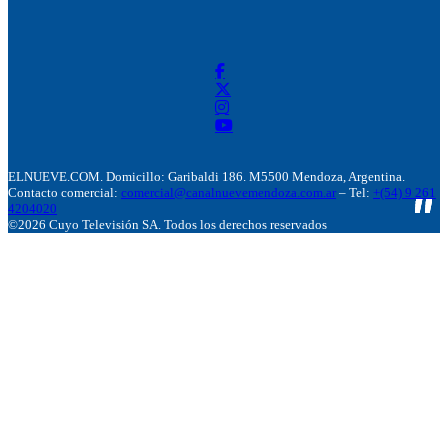
ELNUEVE.COM. Domicillo: Garibaldi 186. M5500 Mendoza, Argentina.
Contacto comercial:
comercial@canalnuevemendoza.com.ar
– Tel:
+(54) 9 261
4204020
©2026 Cuyo Televisión SA. Todos los derechos reservados