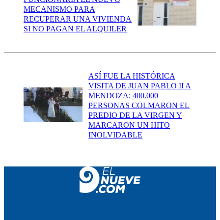
MECANISMO PARA
RECUPERAR UNA VIVIENDA
SI NO PAGAN EL ALQUILER
ASÍ FUE LA HISTÓRICA
VISITA DE JUAN PABLO II A
MENDOZA: 400.000
PERSONAS COLMARON EL
PREDIO DE LA VIRGEN Y
MARCARON UN HITO
INOLVIDABLE