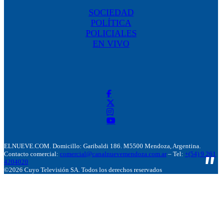
SOCIEDAD
POLÍTICA
POLICIALES
EN VIVO
ELNUEVE.COM. Domicillo: Garibaldi 186. M5500 Mendoza, Argentina.
Contacto comercial:
comercial@canalnuevemendoza.com.ar
– Tel:
+(54) 9 261
4204020
©2026 Cuyo Televisión SA. Todos los derechos reservados