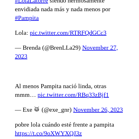
#LolaLatorre
siendo hermosamente
envidiada nada más y nada menos por
#Pampita
Lola:
pic.twitter.com/RTRFQdGCc3
— Brenda (@BrenLLa29)
November 27,
2023
Al menos Pampita nació linda, otras
mmm…
pic.twitter.com/RBq33zBjf1
— Exe 🥁 (@exe_gnr)
November 26, 2023
pobre lola cuándo esté frente a pampita
https://t.co/9oXWYXQJ3z