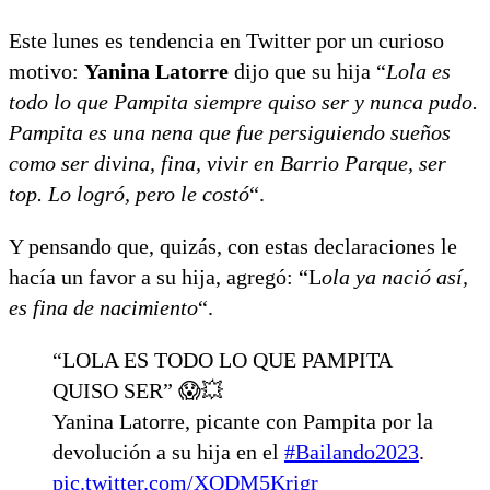
Este lunes es tendencia en Twitter por un curioso
motivo:
Yanina Latorre
dijo que su hija “
Lola es
todo lo que Pampita siempre quiso ser y nunca pudo.
Pampita es una nena que fue persiguiendo sueños
como ser divina, fina, vivir en Barrio Parque, ser
top. Lo logró, pero le costó
“.
Y pensando que, quizás, con estas declaraciones le
hacía un favor a su hija, agregó: “L
ola ya nació así,
es fina de nacimiento
“.
“LOLA ES TODO LO QUE PAMPITA
QUISO SER” 😱💥
Yanina Latorre, picante con Pampita por la
devolución a su hija en el
#Bailando2023
.
pic.twitter.com/XQDM5Krigr