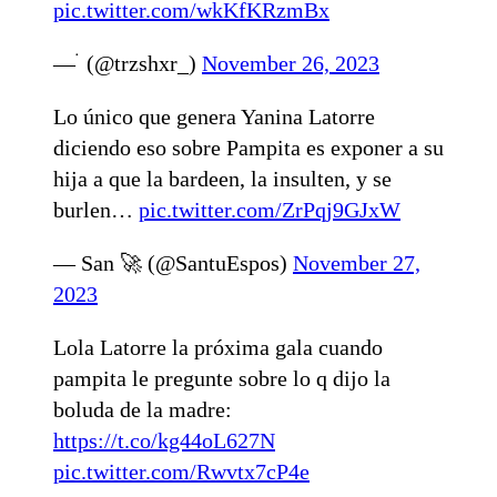
pic.twitter.com/wkKfKRzmBx
— ࣪ (@trzshxr_)
November 26, 2023
Lo único que genera Yanina Latorre
diciendo eso sobre Pampita es exponer a su
hija a que la bardeen, la insulten, y se
burlen…
pic.twitter.com/ZrPqj9GJxW
— San 🚀 (@SantuEspos)
November 27,
2023
Lola Latorre la próxima gala cuando
pampita le pregunte sobre lo q dijo la
boluda de la madre:
https://t.co/kg44oL627N
pic.twitter.com/Rwvtx7cP4e