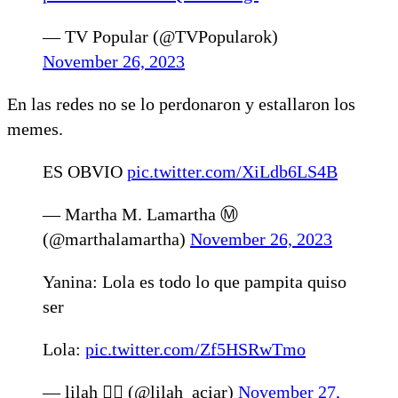
— TV Popular (@TVPopularok)
November 26, 2023
En las redes no se lo perdonaron y estallaron los
memes.
ES OBVIO
pic.twitter.com/XiLdb6LS4B
— Martha M. Lamartha Ⓜ️
(@marthalamartha)
November 26, 2023
Yanina: Lola es todo lo que pampita quiso
ser
Lola:
pic.twitter.com/Zf5HSRwTmo
— lilah 🧚‍♀️ (@lilah_aciar)
November 27,