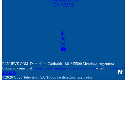
EN VIVO
ELNUEVE.COM. Domicillo: Garibaldi 186. M5500 Mendoza, Argentina.
Contacto comercial:
comercial@canalnuevemendoza.com.ar
– Tel:
+(54) 9 261
4204020
©2026 Cuyo Televisión SA. Todos los derechos reservados