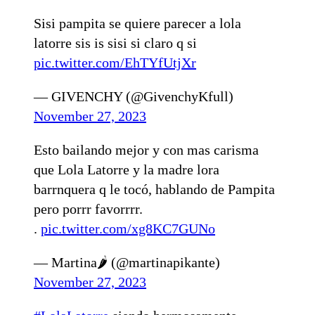
Sisi pampita se quiere parecer a lola
latorre sis is sisi si claro q si
pic.twitter.com/EhTYfUtjXr
— GIVENCHY (@GivenchyKfull)
November 27, 2023
Esto bailando mejor y con mas carisma
que Lola Latorre y la madre lora
barrnquera q le tocó, hablando de Pampita
pero porrr favorrrr.
.
pic.twitter.com/xg8KC7GUNo
— Martina🌶 (@martinapikante)
November 27, 2023