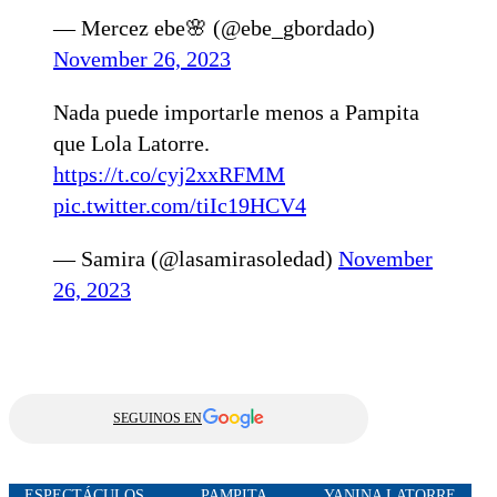
— Mercez ebe🌸 (@ebe_gbordado)
November 26, 2023
Nada puede importarle menos a Pampita
que Lola Latorre.
https://t.co/cyj2xxRFMM
pic.twitter.com/tiIc19HCV4
— Samira (@lasamirasoledad)
November
26, 2023
SEGUINOS EN
ESPECTÁCULOS
PAMPITA
YANINA LATORRE