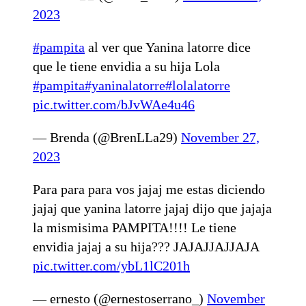
2023
#pampita
al ver que Yanina latorre dice
que le tiene envidia a su hija Lola
#pampita
#yaninalatorre
#lolalatorre
pic.twitter.com/bJvWAe4u46
— Brenda (@BrenLLa29)
November 27,
2023
Para para para vos jajaj me estas diciendo
jajaj que yanina latorre jajaj dijo que jajaja
la mismisima PAMPITA!!!! Le tiene
envidia jajaj a su hija??? JAJAJJAJJAJA
pic.twitter.com/ybL1lC201h
— ernesto (@ernestoserrano_)
November