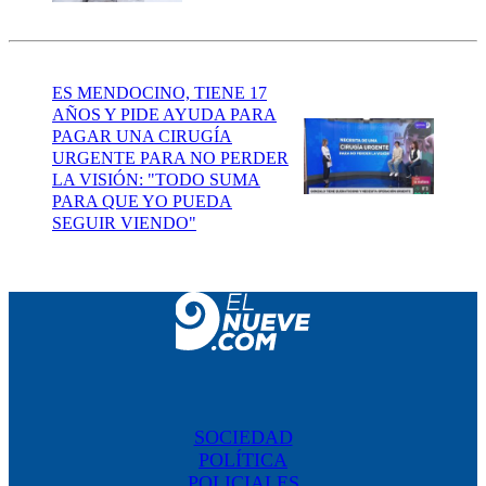
ES MENDOCINO, TIENE 17
AÑOS Y PIDE AYUDA PARA
PAGAR UNA CIRUGÍA
URGENTE PARA NO PERDER
LA VISIÓN: "TODO SUMA
PARA QUE YO PUEDA
SEGUIR VIENDO"
SOCIEDAD
POLÍTICA
POLICIALES