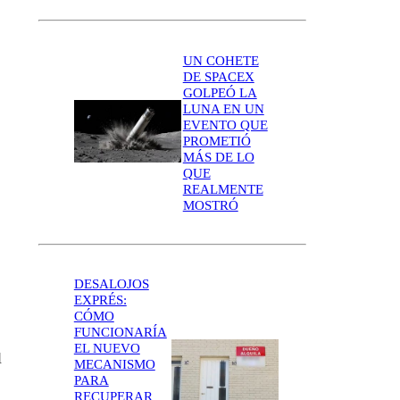
UN COHETE
DE SPACEX
GOLPEÓ LA
LUNA EN UN
EVENTO QUE
PROMETIÓ
MÁS DE LO
QUE
REALMENTE
MOSTRÓ
DESALOJOS
EXPRÉS:
CÓMO
FUNCIONARÍA
EL NUEVO
l
MECANISMO
PARA
RECUPERAR