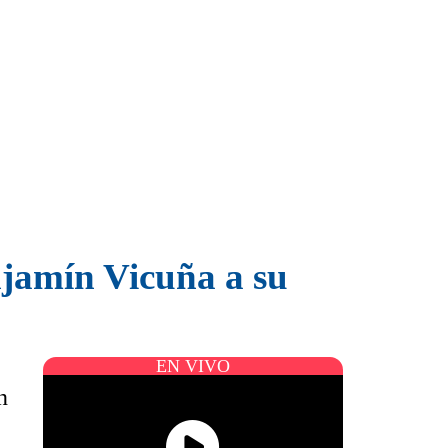
njamín Vicuña a su
EN VIVO
n