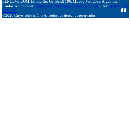
ELNUEVE.COM. Domicillo: Garibaldi 186. M5500 Mendoza, Argentina.
Contacto comercial:
comercial@canalnuevemendoza.com.ar
– Tel:
+(54) 9 261
4204020
©2026 Cuyo Televisión SA. Todos los derechos reservados