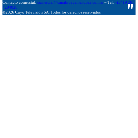
Contacto comercial:
comercial@canalnuevemendoza.com.ar
– Tel:
+(54) 9 261
4204020
©2026 Cuyo Televisión SA. Todos los derechos reservados