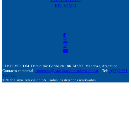
EN VIVO
ELNUEVE.COM. Domicillo: Garibaldi 186. M5500 Mendoza, Argentina.
Contacto comercial:
comercial@canalnuevemendoza.com.ar
– Tel:
+(54) 9 261
4204020
©2026 Cuyo Televisión SA. Todos los derechos reservados