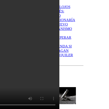
DESALOJOS
EXPRÉS:
CÓMO
FUNCIONARÍA
EL NUEVO
MECANISMO
PARA
RECUPERAR
UNA
VIVIENDA SI
NO PAGAN
EL ALQUILER
UN COHETE
DE SPACEX
GOLPEÓ LA
LUNA EN UN
EVENTO QUE
PROMETIÓ
MÁS DE LO
QUE