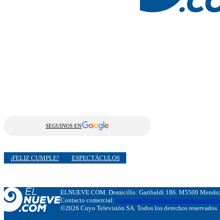
SEGUINOS EN
¡FELIZ CUMPLE!
ESPECTÁCULOS
ELNUEVE.COM. Domicillo: Garibaldi 186. M5500 Mendoza
Contacto comercial:
comercial@canalnuevemendoza.com.a
©2026 Cuyo Televisión SA. Todos los derechos reservados