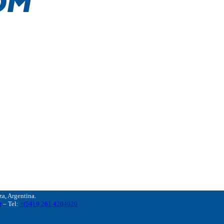
, Argentina.
r
– Tel:
+(54) 9 261 4204020