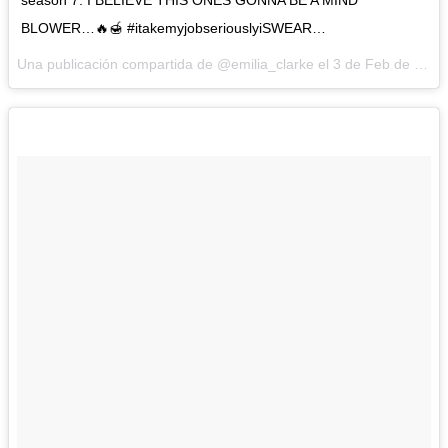
BLOWER…🔥🍯 #itakemyjobseriouslyiSWEAR…
Una publicación compartida de @emilia_clarke el
3 de Feb de 2017 a la(s) 5:49 PST