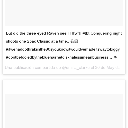
But did the three eyed Raven see THIS?!! #tbt Conquering night
shoots one 2pac Classic at a time.. 💪🏻
#ifwehaddothrakiinthe90syouknowitwouldvemadeitswaytobiggy
#dontbefooledbythebluehairnetdiskhalessimeanbusiness… 👊
Una publicación compartida de @emilia_clarke el
30 de May de 2016 a la(s) 7:43 PDT