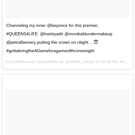
Channeling my inner @beyonce for this premier,
#QUEENS4LIFE. @hairbyadir @monikablundermakeup
@petraflannery putting the crown on riiiight….😇
#gottabringtheAGameforagameofthronesnight
Una publicación compartida de @emilia_clarke el
10 de Abr de 2016 a la(s) 11:19 PDT