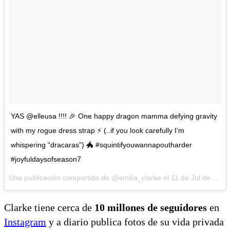
YAS @elleusa !!!! 🎉 One happy dragon mamma defying gravity
with my rogue dress strap ⚡️ (..if you look carefully I’m
whispering “dracaras”) 🐲 #squintifyouwannapoutharder
#joyfuldaysofseason7
Una publicación compartida de @emilia_clarke el
11 de Jul de 2017 a la(s) 8:30 PDT
Clarke tiene cerca de
10 millones de seguidores
en
Instagram
y a diario publica fotos de su vida privada