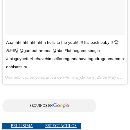
Aaahhhhhhhhhhhhhh hells to the yeah!!!!! It’s back baby!!! 🏆
💪🏻🙌 @gameofthrones @hbo #letthegamesbegin
#thisguybetterbehavehimselforimgonnahavetogodragonmamma
onhisass 👊
Una publicación compartida de @emilia_clarke el
25 de May de 2017 a la(s) 12:10 PDT
SEGUINOS EN
BELLÍSIMA
ESPECTÁCULOS