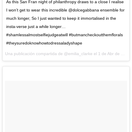
As this San Fran night of philanthropy draws to a close I realise
I won’t get to wear this incredible @dolcegabbana ensemble for
much longer, So I just wanted to keep it immortalised in the
insta-verse just a while longer…
#shamlessalmostselfiejudgeatwill #butmancheckoutthemflorals
#theysuredoknowhowtodressaladyshape
Una publicación compartida de @emilia_clarke el
1 de Abr de 2016 a la(s) 12:22 PDT