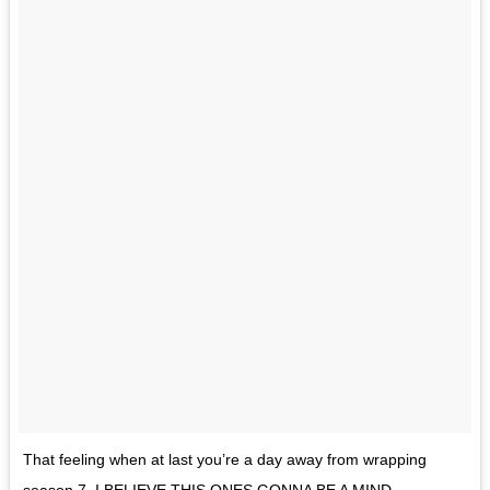
That feeling when at last you’re a day away from wrapping
season 7. I BELIEVE THIS ONES GONNA BE A MIND