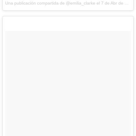
Una publicación compartida de @emilia_clarke el
7 de Abr de 2016 a la(s) 5:59 PDT