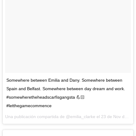
Somewhere between Emilia and Dany. Somewhere between
Spain and Belfast. Somewhere between day dream and work.
#somewheretheheadscarfisgangsta 💪🏻
#letthegamecommence
Una publicación compartida de @emilia_clarke el
23 de Nov de 2016 a la(s) 11:55 PST