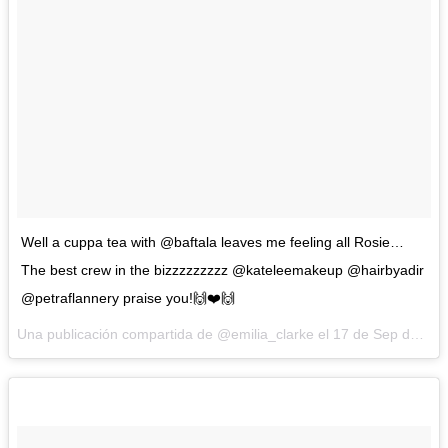
Well a cuppa tea with @baftala leaves me feeling all Rosie…
The best crew in the bizzzzzzzzz @kateleemakeup @hairbyadir
@petraflannery praise you!🙌❤️🙌
Una publicación compartida de @emilia_clarke el
17 de Sep de 2016 a la(s) 6:38 PDT