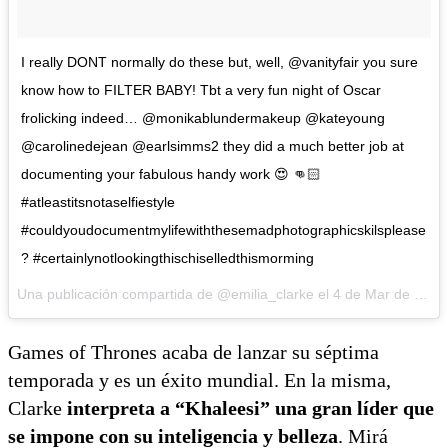
I really DONT normally do these but, well, @vanityfair you sure
know how to FILTER BABY! Tbt a very fun night of Oscar
frolicking indeed… @monikablundermakeup @kateyoung
@carolinedejean @earlsimms2 they did a much better job at
documenting your fabulous handy work 😍 👊🏻
#atleastitsnotaselfiestyle
#couldyoudocumentmylifewiththesemadphotographicskilsplease
? #certainlynotlookingthischiselledthismorming
Una publicación compartida de @emilia_clarke el
4 de Mar de 2016 a la(s) 1:34 PST
Games of Thrones acaba de lanzar su séptima
temporada y es un éxito mundial. En la misma,
Clarke
interpreta a “Khaleesi” una gran líder que
se impone con su inteligencia y belleza
. Mirá