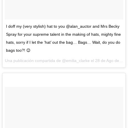
I doff my (very stylish) hat to you @alan_auctor and Mrs Becky
Spray for your supreme talent in the making of hats, mighty fine
hats, sorry if I let the ‘hat’ out the bag… Bags… Wait, do you do
bags too?! 😉
Una publicación compartida de @emilia_clarke el
28 de Ago de 2015 a la(s) 3:24 PDT