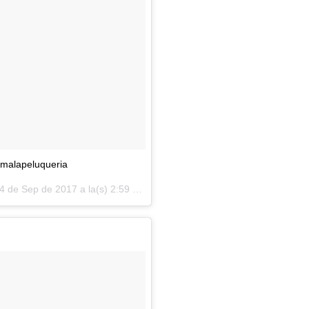
malapeluqueria
4 de Sep de 2017 a la(s) 2:59 PDT