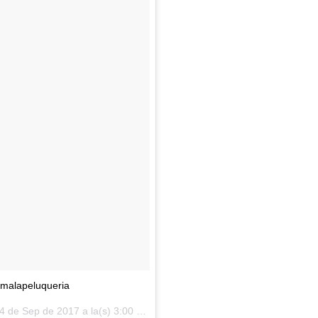
malapeluqueria
4 de Sep de 2017 a la(s) 3:00 PDT