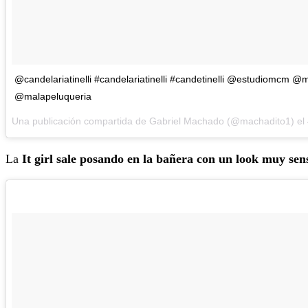
@candelariatinelli #candelariatinelli #candetinelli @estudiomcm 
@malapeluqueria
Una publicación compartida de Gabriel Machado (@machadito1) el
La
It girl sale posando en la bañera con un look muy sen