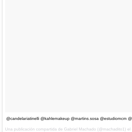
@candelariatinelli @kahlemakeup @martins.sosa @estudiomcm @
Una publicación compartida de Gabriel Machado (@machadito1) el