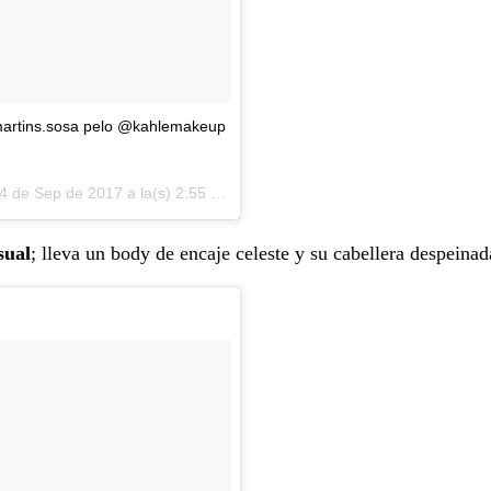
@martins.sosa pelo @kahlemakeup
4 de Sep de 2017 a la(s) 2:55 PDT
sual
; lleva un body de encaje celeste y su cabellera despeinad