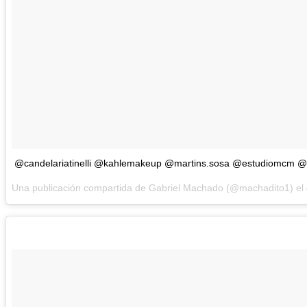
@candelariatinelli @kahlemakeup @martins.sosa @estudiomcm @
Una publicación compartida de Gabriel Machado (@machadito1) el