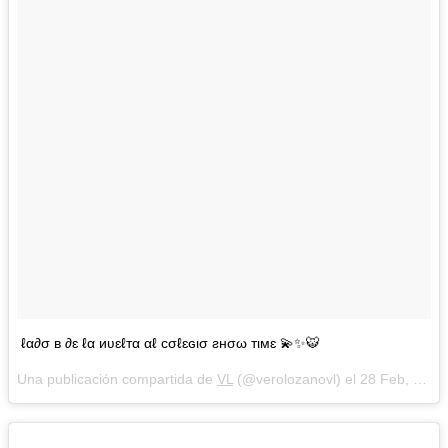
ℓα∂σ в ∂ɛ ℓα иʋɛℓтα αℓ cσℓɛɢισ ƨнσω тιмɛ 💫✨🐯
Una publicación compartida de
VL
(@verolozanovl) el
28 Feb, 2018 a las 4:06 PST