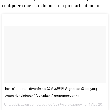
cualquiera que esté dispuesto a prestarle atención.
hσч ѕí quє nσѕ dívєrtímσѕ 😀🎉👟🎒🌸💕 grαcíαѕ @footyarg
#experienciafooty #footyplay @grupomassar 🦄
Una publicación compartida de
VL
(@verolozanovl) el
4 Abr, 2018 a las 6:20 PDT