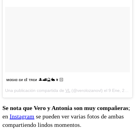
мαɢια ɛи ɛℓ тяɛи 🎩🚄🔮🐇👧🏻
Una publicación compartida de
VL
(@verolozanovl) el
9 Ene, 2018 a las 7:40 PST
Se nota que Vero y Antonia son muy compañeras
;
en
Instagram
se pueden ver varias fotos de ambas
compartiendo lindos momentos.