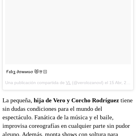
Ғɛℓιʓ ∂σмιиɢσ 😻🤘🏻
Una publicación compartida de
VL
(@verolozanovl) el
15 Abr, 2018 a las 8:59 PDT
La pequeña,
hija de Vero y Corcho Rodríguez
tiene
sin dudas condiciones para el mundo del
espectáculo. Fanática de la música y el baile,
improvisa coreografías en cualquier parte sin pudor
alguno. Además, monta shows con soltura para