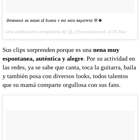
∂σмιиɢσ ƨɛ иιɛиɛ ɛℓ ℓʋиɛƨ ʏ иσ иσƨ ιмρσятα 🌸🍀
Una publicación compartida de
VL
(@verolozanovl) el
25 Mar, 2018 a las 5:00 PDT
Sus clips sorprenden porque es una
nena muy
espontanea, auténtica y alegre
. Por su actividad en
las redes, ya se sabe que canta, toca la guitarra, baila
y también posa con diversos looks, todos talentos
que su mamá comparte orgullosa con sus fans.