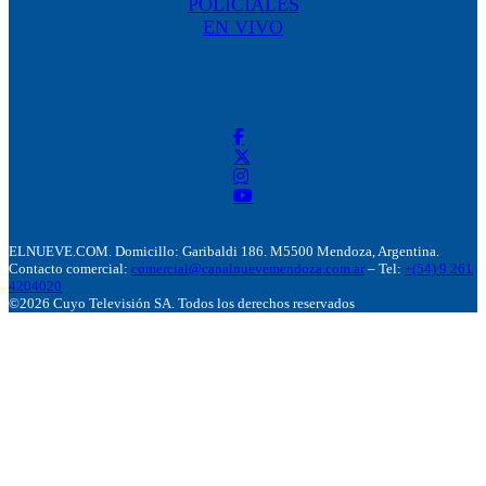
POLICIALES
EN VIVO
ELNUEVE.COM. Domicillo: Garibaldi 186. M5500 Mendoza, Argentina.
Contacto comercial:
comercial@canalnuevemendoza.com.ar
– Tel:
+(54) 9 261
4204020
©2026 Cuyo Televisión SA. Todos los derechos reservados