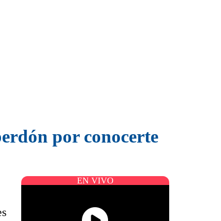
perdón por conocerte
EN VIVO
es