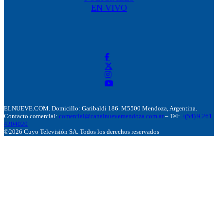
EN VIVO
ELNUEVE.COM. Domicillo: Garibaldi 186. M5500 Mendoza, Argentina.
Contacto comercial:
comercial@canalnuevemendoza.com.ar
– Tel:
+(54) 9 261
4204020
©2026 Cuyo Televisión SA. Todos los derechos reservados