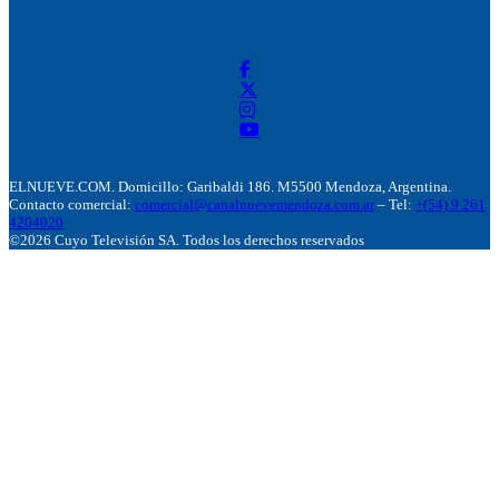
ELNUEVE.COM. Domicillo: Garibaldi 186. M5500 Mendoza, Argentina.
Contacto comercial:
comercial@canalnuevemendoza.com.ar
– Tel:
+(54) 9 261
4204020
©2026 Cuyo Televisión SA. Todos los derechos reservados