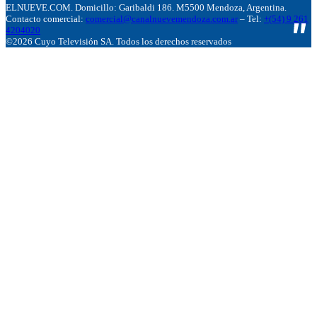
ELNUEVE.COM. Domicillo: Garibaldi 186. M5500 Mendoza, Argentina.
Contacto comercial:
comercial@canalnuevemendoza.com.ar
– Tel:
+(54) 9 261
4204020
©2026 Cuyo Televisión SA. Todos los derechos reservados