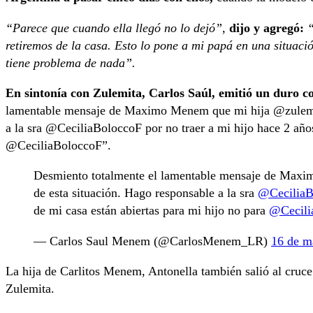
“Parece que cuando ella llegó no lo dejó”,
dijo y agregó:
“
retiremos de la casa. Esto lo pone a mi papá en una situaci
tiene problema de nada”.
En sintonía con Zulemita, Carlos Saúl, emitió un duro 
lamentable mensaje de Maximo Menem que mi hija @zulemit
a la sra @CeciliaBoloccoF por no traer a mi hijo hace 2 años
@CeciliaBoloccoF”.
Desmiento totalmente el lamentable mensaje de Max
de esta situación. Hago responsable a la sra
@CeciliaB
de mi casa están abiertas para mi hijo no para
@Cecili
— Carlos Saul Menem (@CarlosMenem_LR)
16 de m
La hija de Carlitos Menem, Antonella también salió al cruce
Zulemita.