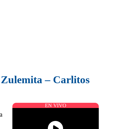
Zulemita – Carlitos
EN VIVO
a