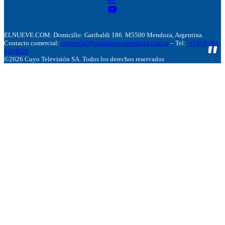
ELNUEVE.COM. Domicillo: Garibaldi 186. M5500 Mendoza, Argentina.
Contacto comercial:
comercial@canalnuevemendoza.com.ar
– Tel:
+(54) 9 261
4204020
©2026 Cuyo Televisión SA. Todos los derechos reservados