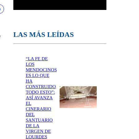
LAS MÁS LEÍDAS
e
“LA FE DE
LOS
MENDOCINOS
ES LO QUE
HA
CONSTRUIDO
TODO ESTO”:
ASÍ AVANZA
EL
CINERARIO
DEL
SANTUARIO
DE LA
VIRGEN DE
LOURDES