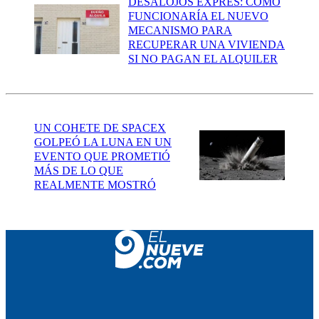
DESALOJOS EXPRÉS: CÓMO
FUNCIONARÍA EL NUEVO
MECANISMO PARA
RECUPERAR UNA VIVIENDA
SI NO PAGAN EL ALQUILER
UN COHETE DE SPACEX
GOLPEÓ LA LUNA EN UN
EVENTO QUE PROMETIÓ
MÁS DE LO QUE
REALMENTE MOSTRÓ