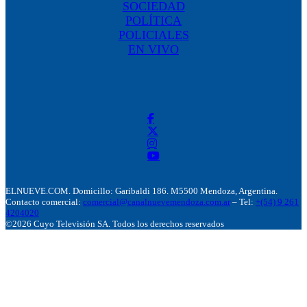
SOCIEDAD
POLÍTICA
POLICIALES
EN VIVO
ELNUEVE.COM. Domicillo: Garibaldi 186. M5500 Mendoza, Argentina.
Contacto comercial:
comercial@canalnuevemendoza.com.ar
– Tel:
+(54) 9 261
4204020
©2026 Cuyo Televisión SA. Todos los derechos reservados