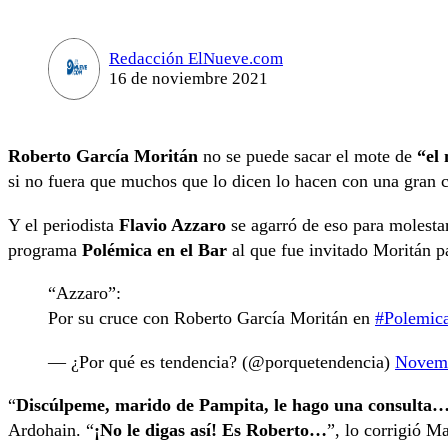
Redacción ElNueve.com
16 de noviembre 2021
Roberto García Moritán
no se puede sacar el mote de
“el
si no fuera que muchos que lo dicen lo hacen con una gran c
Y el periodista
Flavio Azzaro
se agarró de eso para molestar
programa
Polémica en el Bar
al que fue invitado Moritán pa
“Azzaro”:
Por su cruce con Roberto García Moritán en
#Polemic
— ¿Por qué es tendencia? (@porquetendencia)
Novemb
“
Discúlpeme, marido de Pampita, le hago una consulta
Ardohain. “
¡No le digas así! Es Roberto…
”, lo corrigió M