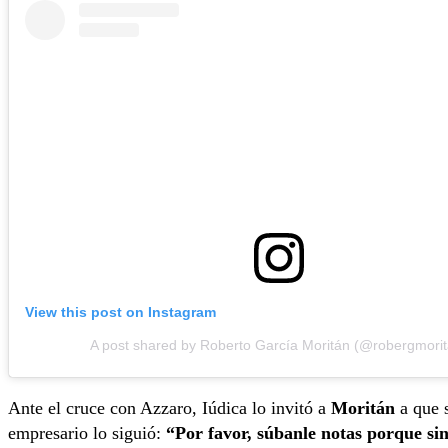
View this post on Instagram
A post shared by Roberto García Moritán (@robergmori
Ante el cruce con Azzaro, Iúdica lo invitó a
Moritán
a que s
empresario lo siguió:
“Por favor, súbanle notas porque si