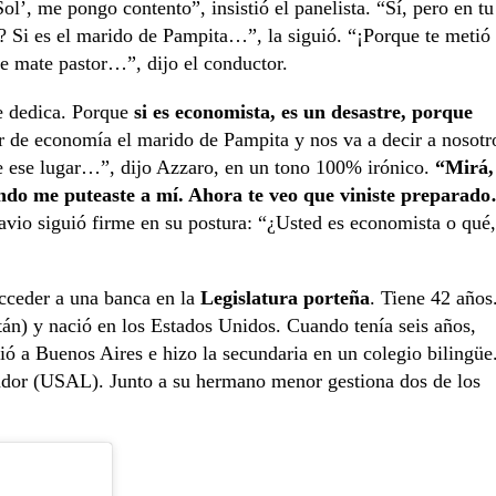
’, me pongo contento”, insistió el panelista. “Sí, pero en tu
? Si es el marido de Pampita…”, la siguió. “¡Porque te metió 
e mate pastor…”, dijo el conductor.
se dedica. Porque
si es economista, es un desastre, porque
 de economía el marido de Pampita y nos va a decir a nosotr
e ese lugar…”, dijo Azzaro, en un tono 100% irónico.
“Mirá,
uando me puteaste a mí. Ahora te veo que viniste preparad
lavio siguió firme en su postura: “¿Usted es economista o qué,
cceder a una banca en la
Legislatura porteña
. Tiene 42 años
án) y nació en los Estados Unidos. Cuando tenía seis años,
ió a Buenos Aires e hizo la secundaria en un colegio bilingüe
vador (USAL). Junto a su hermano menor gestiona dos de los