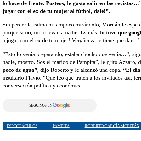
lo hace de frente. Posteos, le gusta salir en las revistas…
jugar con el ex de tu mujer al fútbol, dale!”.
Sin perder la calma ni tampoco mirándolo, Moritán le espet
porque si no, no lo levanta nadie. Es más,
lo tuve que goo
a jugar con el ex de tu mujer! Vergüenza te tiene que dar…”,
“Esto lo venía preparando, estaba chocho que venía…”, sig
nadie, mostro. Sos el marido de Pampita”, le gritó Azzaro, 
poco de agua”,
dijo Roberto y le alcanzó una copa.
“El día
insultarlo Flavio. “Qué feo que traten a los invitados así, te
conversación política y económica.
SEGUINOS EN
ESPECTÁCULOS
PAMPITA
ROBERTO GARCÍA MORITÁN