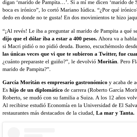
digan ‘marido de Pampita…’. Si a mí me dicen ‘marido de Sol
boca es irónico”, lo cortó Mariano Iúdica. “¿Por qué irónico
dedo en donde no te gusta! En dos movimientos te hizo jaqu
“¡Al revés! Le iba a preguntar al marido de Pampita a qué 
dijo que el dólar iba a estar a 400 pesos.
Ahora va a hablar
si Macri pidió o no pidió deuda. Bueno, escuchémoslo desd
las únicas veces que vi que te subieron a Twitter, fue c
¿cuánto preparaste el guiño?”, le devolvió
Moritán
. Pero F
marido de Pampita?”.
García Moritán es empresario gastronómico
y acaba de a
Es
hijo de un diplomático
de carrera (Roberto García Morit
Roberto, se mudó con su familia a Suiza. A los 12 años volv
Al recibirse estudió Economía en la Universidad de El Sal
restaurantes más destacados de la ciudad,
La mar y Tanta.