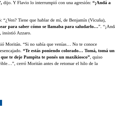
”,
dijo. Y Flavio lo interrumpió con una agresión:
“¡Andá a
ó: “¿Ven? Tiene que hablar de mí, de Benjamín (Vicuña),
glear para saber cómo se llamaba para saludarlo…
”. “¡And
 insistió Azzaro.
uió Moritán. “Si no sabía que venías… No te conoce
desencajado.
“Te estás poniendo colorado… Tomá, tomá un
 que te deje Pampita te ponés un maxikiosco”
, quiso
rrible…”, cerró Moritán antes de retomar el hilo de la