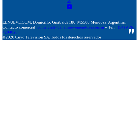
ELNUEVE.COM. Domicillo: Garibaldi 186. M5500 Mendoza, Argentina.
Contacto comercial:
comercial@canalnuevemendoza.com.ar
– Tel:
+(54) 9 261
4204020
©2026 Cuyo Televisión SA. Todos los derechos reservados