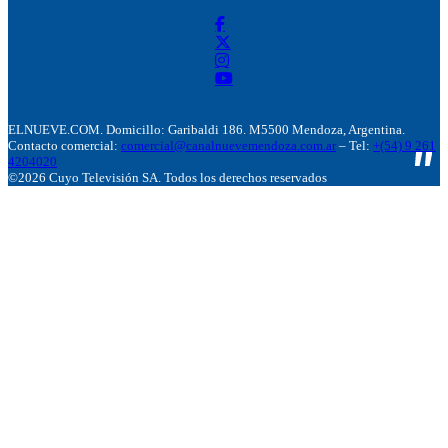
ELNUEVE.COM. Domicillo: Garibaldi 186. M5500 Mendoza, Argentina.
Contacto comercial:
comercial@canalnuevemendoza.com.ar
– Tel:
+(54) 9 261
4204020
©2026 Cuyo Televisión SA. Todos los derechos reservados