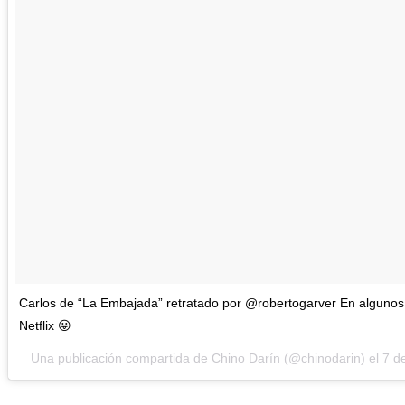
Carlos de “La Embajada” retratado por @robertogarver En algunos 
Netflix 😛
Una publicación compartida de Chino Darín (@chinodarin) el
7 d