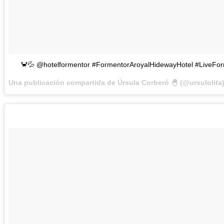
🦀💦 @hotelformentor #FormentorAroyalHidewayHotel #LiveFor
Una publicación compartida de Úrsula Corberó 🐣 (@ursulolita)