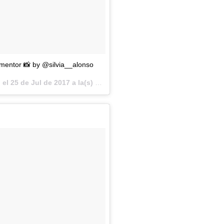
mentor 📸 by @silvia__alonso
 el
25 de Jul de 2017 a la(s) 5:51 PDT