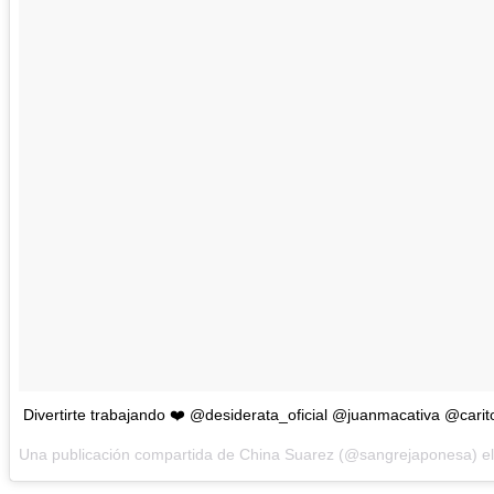
Divertirte trabajando ❤️ @desiderata_oficial @juanmacativa @carit
Una publicación compartida de China Suarez (@sangrejaponesa) e