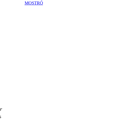
MOSTRÓ
r
s