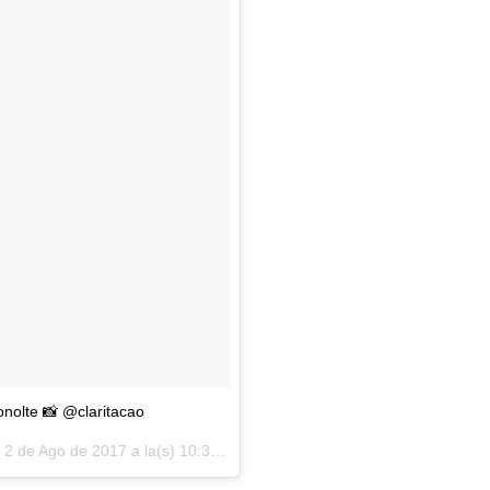
onolte 📸 @claritacao
l
2 de Ago de 2017 a la(s) 10:32 PDT