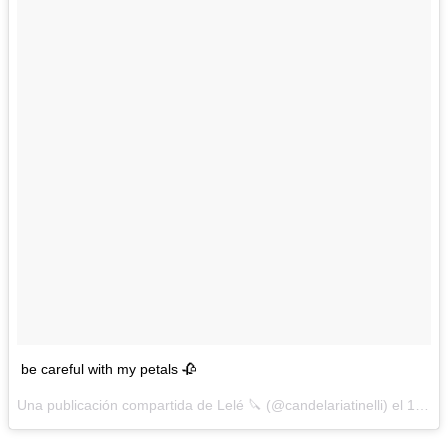
be careful with my petals 🥀
Una publicación compartida de Lelé 🔪 (@candelariatinelli) el
13 de May de 2017 a la(s) 3:54 PDT