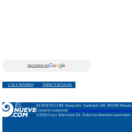
SEGUINOS EN
CALU RIVERO
ESPECTÁCULOS
ELNUEVE.COM. Domicillo: Garibaldi 186. M5500 Mendoza
Contacto comercial:
comercial@canalnuevemendoza.com.a
©2026 Cuyo Televisión SA. Todos los derechos reservados