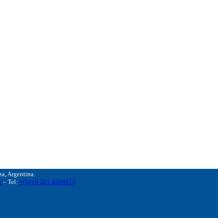
, Argentina.
r
– Tel:
+(54) 9 261 4204020