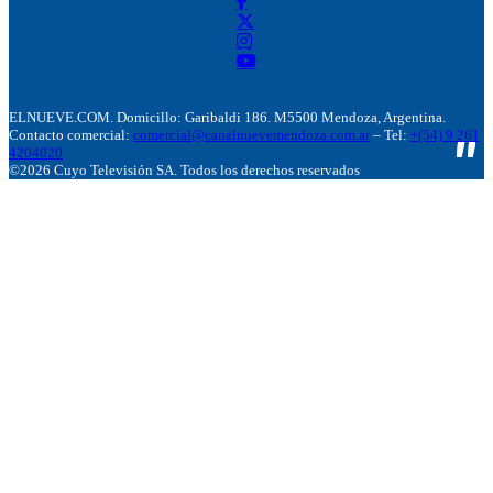
ELNUEVE.COM. Domicillo: Garibaldi 186. M5500 Mendoza, Argentina.
Contacto comercial:
comercial@canalnuevemendoza.com.ar
– Tel:
+(54) 9 261
4204020
©2026 Cuyo Televisión SA. Todos los derechos reservados