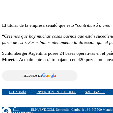
El titular de la empresa señaló que esto “
contribuirá a crea
“
Creemos que hay muchas cosas buenas que están sucediendo
parte de esto. Suscribimos plenamente la dirección que el 
Schlumberger Argentina posee 24 bases operativas en el paí
Muerta
. Actualmente está trabajando en 420 pozos no conv
SEGUINOS EN
ECONOMÍA
INVERSIÓN EN PETRÓLEO
NACIONALES
ELNUEVE.COM. Domicillo: Garibaldi 186. M5500 Mendoza