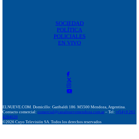
SOCIEDAD
POLÍTICA
POLICIALES
EN VIVO
ELNUEVE.COM. Domicillo: Garibaldi 186. M5500 Mendoza, Argentina.
Contacto comercial:
comercial@canalnuevemendoza.com.ar
– Tel:
+(54) 9 261
4204020
©2026 Cuyo Televisión SA. Todos los derechos reservados