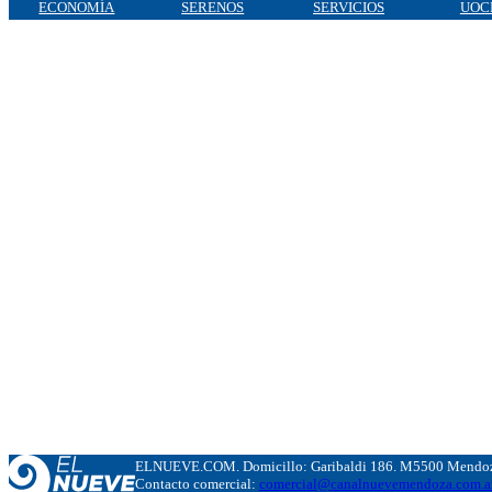
ECONOMÍA
SERENOS
SERVICIOS
UOC
ELNUEVE.COM. Domicillo: Garibaldi 186. M5500 Mendoza
Contacto comercial:
comercial@canalnuevemendoza.com.a