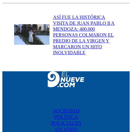
ASÍ FUE LA HISTÓRICA
VISITA DE JUAN PABLO II A
MENDOZA: 400.000
PERSONAS COLMARON EL
PREDIO DE LA VIRGEN Y
MARCARON UN HITO
INOLVIDABLE
SOCIEDAD
POLÍTICA
POLICIALES
EN VIVO