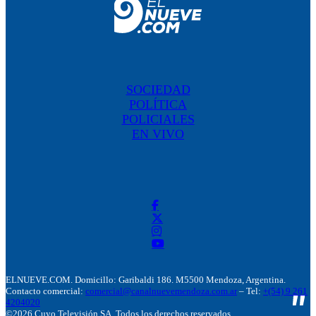
SOCIEDAD
POLÍTICA
POLICIALES
EN VIVO
ELNUEVE.COM. Domicillo: Garibaldi 186. M5500 Mendoza, Argentina.
Contacto comercial:
comercial@canalnuevemendoza.com.ar
– Tel:
+(54) 9 261
4204020
©2026 Cuyo Televisión SA. Todos los derechos reservados