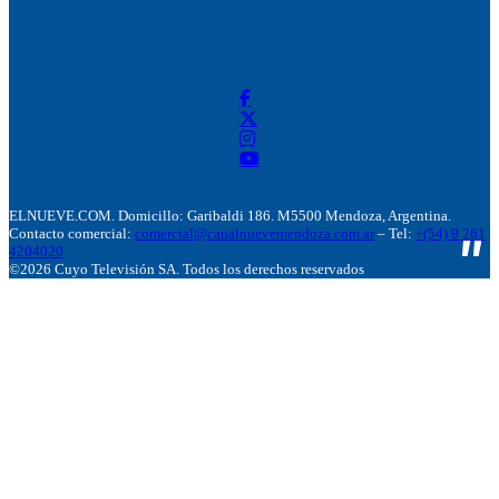
ELNUEVE.COM. Domicillo: Garibaldi 186. M5500 Mendoza, Argentina.
Contacto comercial:
comercial@canalnuevemendoza.com.ar
– Tel:
+(54) 9 261
4204020
©2026 Cuyo Televisión SA. Todos los derechos reservados