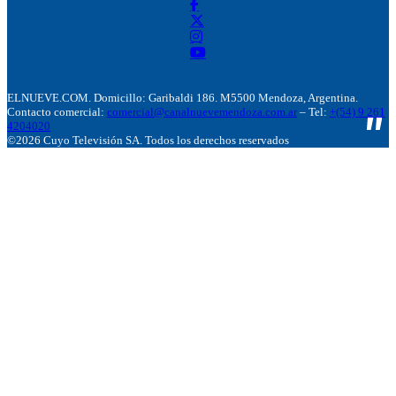
ELNUEVE.COM. Domicillo: Garibaldi 186. M5500 Mendoza, Argentina.
Contacto comercial:
comercial@canalnuevemendoza.com.ar
– Tel:
+(54) 9 261
4204020
©2026 Cuyo Televisión SA. Todos los derechos reservados