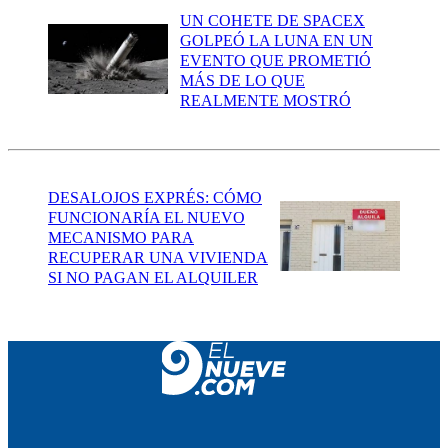
UN COHETE DE SPACEX
GOLPEÓ LA LUNA EN UN
EVENTO QUE PROMETIÓ
MÁS DE LO QUE
REALMENTE MOSTRÓ
DESALOJOS EXPRÉS: CÓMO
FUNCIONARÍA EL NUEVO
MECANISMO PARA
RECUPERAR UNA VIVIENDA
SI NO PAGAN EL ALQUILER