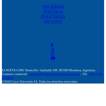
SOCIEDAD
POLÍTICA
POLICIALES
EN VIVO
ELNUEVE.COM. Domicillo: Garibaldi 186. M5500 Mendoza, Argentina.
Contacto comercial:
comercial@canalnuevemendoza.com.ar
– Tel:
+(54) 9 261
4204020
©2026 Cuyo Televisión SA. Todos los derechos reservados