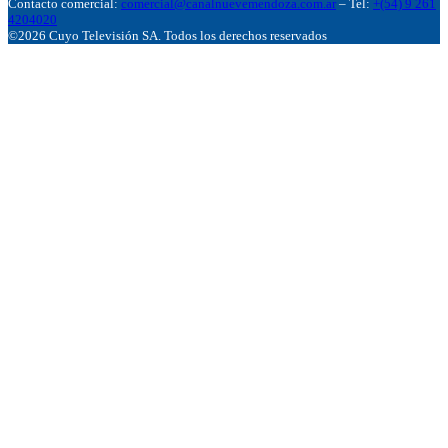
Contacto comercial:
comercial@canalnuevemendoza.com.ar
– Tel:
+(54) 9 261
4204020
©2026 Cuyo Televisión SA. Todos los derechos reservados