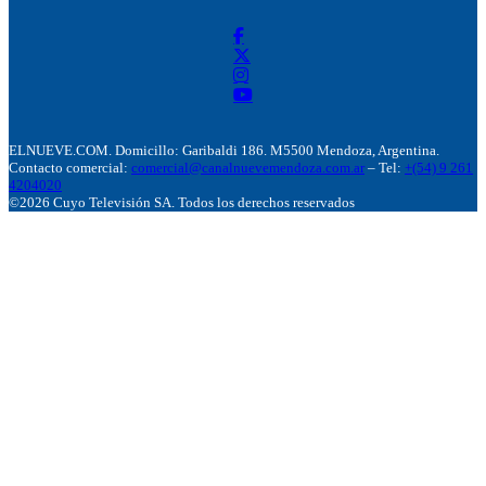
ELNUEVE.COM. Domicillo: Garibaldi 186. M5500 Mendoza, Argentina.
Contacto comercial:
comercial@canalnuevemendoza.com.ar
– Tel:
+(54) 9 261
4204020
©2026 Cuyo Televisión SA. Todos los derechos reservados