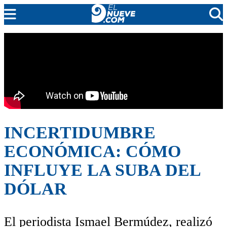
EL NUEVE
SOCIEDAD
POLÍTICA
POLICIALES
EN VIVO
INCERTIDUMBRE
ECONÓMICA: CÓMO
INFLUYE LA SUBA DEL
DÓLAR
El periodista Ismael Bermúdez, realizó