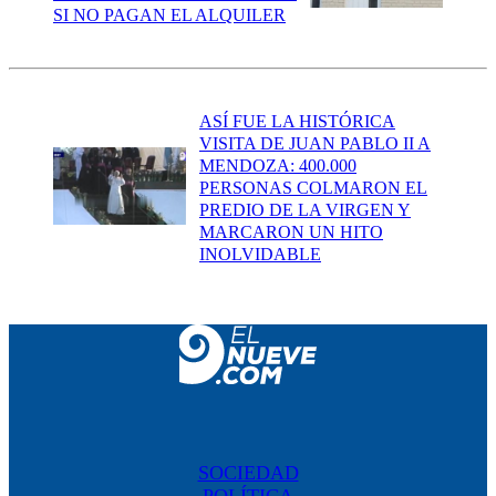
SI NO PAGAN EL ALQUILER
ASÍ FUE LA HISTÓRICA
VISITA DE JUAN PABLO II A
MENDOZA: 400.000
PERSONAS COLMARON EL
PREDIO DE LA VIRGEN Y
MARCARON UN HITO
INOLVIDABLE
SOCIEDAD