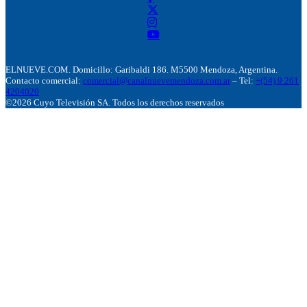
ELNUEVE.COM. Domicillo: Garibaldi 186. M5500 Mendoza, Argentina.
Contacto comercial:
comercial@canalnuevemendoza.com.ar
– Tel:
+(54) 9 261
4204020
©2026 Cuyo Televisión SA. Todos los derechos reservados